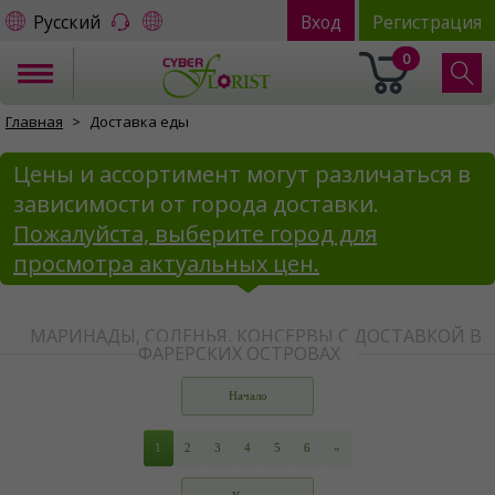
Русский
Вход
Регистрация
0
Главная
Доставка еды
Цены и ассортимент могут различаться в
зависимости от города доставки.
Пожалуйста, выберите город для
просмотра актуальных цен.
МАРИНАДЫ, СОЛЕНЬЯ, КОНСЕРВЫ С ДОСТАВКОЙ В
ФАРЕРСКИХ ОСТРОВАХ
Начало
1
2
3
4
5
6
»