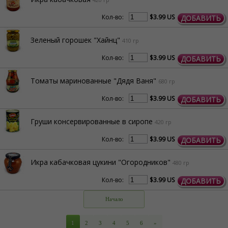
Кол-во:
$3.99 US
ДОБАВИТЬ
Зеленый горошек "Хайнц"
410 гр
Кол-во:
$3.99 US
ДОБАВИТЬ
Томаты маринованные "Дядя Ваня"
680 гр
Кол-во:
$3.99 US
ДОБАВИТЬ
Груши консервированные в сиропе
420 гр
Кол-во:
$3.99 US
ДОБАВИТЬ
Икра кабачковая цукини "Огородников"
480 гр
Кол-во:
$3.99 US
ДОБАВИТЬ
Начало
1
2
3
4
5
6
»