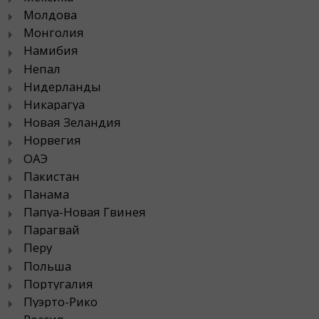
Молдова
Монголия
Намибия
Непал
Нидерланды
Никарагуа
Новая Зеландия
Норвегия
ОАЭ
Пакистан
Панама
Папуа-Новая Гвинея
Парагвай
Перу
Польша
Португалия
Пуэрто-Рико