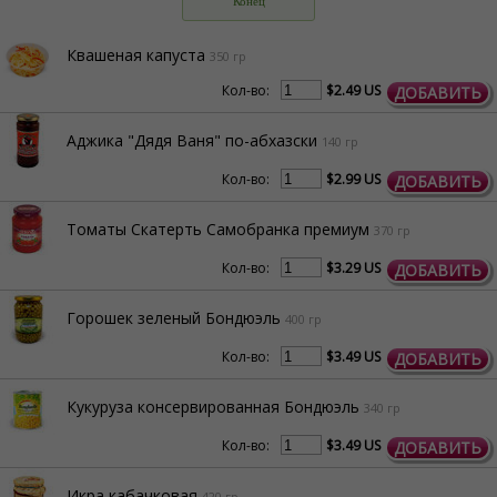
Конец
Квашеная капуста
350 гр
Кол-во:
$2.49 US
ДОБАВИТЬ
Аджика "Дядя Ваня" по-абхазски
140 гр
Кол-во:
$2.99 US
ДОБАВИТЬ
Томаты Скатерть Самобранка премиум
370 гр
Кол-во:
$3.29 US
ДОБАВИТЬ
Горошек зеленый Бондюэль
400 гр
Кол-во:
$3.49 US
ДОБАВИТЬ
Кукуруза консервированная Бондюэль
340 гр
Кол-во:
$3.49 US
ДОБАВИТЬ
Икра кабачковая
420 гр