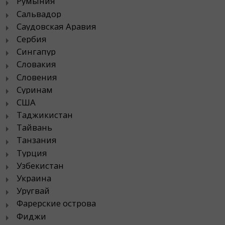
Румыния
Сальвадор
Саудовская Аравия
Сербия
Сингапур
Словакия
Словения
Суринам
США
Таджикистан
Тайвань
Танзания
Турция
Узбекистан
Украина
Уругвай
Фарерские острова
Фиджи