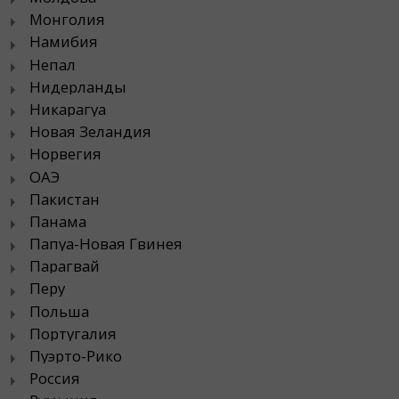
Монголия
Намибия
Непал
Нидерланды
Никарагуа
Новая Зеландия
Норвегия
ОАЭ
Пакистан
Панама
Папуа-Новая Гвинея
Парагвай
Перу
Польша
Португалия
Пуэрто-Рико
Россия